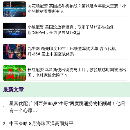
同花顺配资 英国战斗机参战？第城遭今年最大空袭！小
小的棺材看哭所有人
小散配资 美国没放弃坦克，取消了M1“艾布拉姆
斯”SEPv4，全力发展M1E3型
九牛网 领先印度10年！巴铁签军购大单 含五代机
歼-35A 爱上中国空战体系
长红配资 马科斯使出调虎离山计，莎拉敏感时期被送出
国，老杜家族危险了？
最新文章
星富优配 广州西关65岁“生哥”两度跳涌捞物拒酬谢！他只
1、
有一个心愿…
中玉束哈 8月海珠区温高雨持平
2、