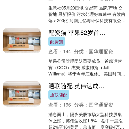
生意社05月23日讯 交易商 品牌/产地 交
货地 最新报价 污水处理好氧菌种 有效菌
落＞200亿 河南汇亿海环保科技有限公司
汇亿海 河南省 23元/千克 （文....
配资猫 苹果62岁首席运营官威廉姆斯月底卸任，库克称“没他就没今天的苹果”
配资猫
查看：
144
分类：
国华通配资
苹果公司管理团队重要成员、首席运营
官（COO）杰夫·威廉姆斯（Jeff
Williams）将于今年底退休。 美国时间7
月8日，苹果公司在一份新闻稿中对外通
通联随配 英伟达成首家市值超4万亿美元公司，通信ETF（515880）光模块占比近30%，深度受益于海外映射逻辑
报，杰....
通联随配
查看：
196
分类：
国华通配资
消息面上，隔夜美股市场大型科技股集
体上涨，英伟达收涨1.8%，盘中一度涨
超2%至164美元，总市值一度突破4万亿