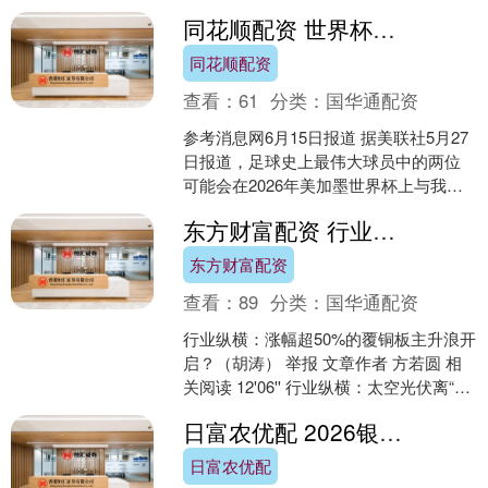
储周期的周期本质、对冲基金的极度仓
同花顺配资 世界杯值得关注的十大球员
位拥挤，以及市场对A....
同花顺配资
查看：
61
分类：
国华通配资
参考消息网6月15日报道 据美联社5月27
日报道，足球史上最伟大球员中的两位
可能会在2026年美加墨世界杯上与我们
告别。 利昂内尔·梅西和克里斯蒂亚诺·罗
东方财富配资 行业纵横：涨幅超50%的覆铜板主升浪开启？（胡涛）
纳尔多....
东方财富配资
查看：
89
分类：
国华通配资
行业纵横：涨幅超50%的覆铜板主升浪开
启？（胡涛） 举报 文章作者 方若圆 相
关阅读 12'06'' 行业纵横：太空光伏离“万
亿蓝海”有....
日富农优配 2026银川市青少年游泳锦标赛在我市开赛
日富农优配