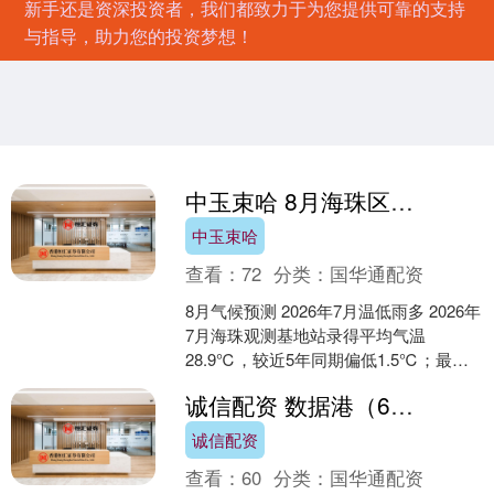
新手还是资深投资者，我们都致力于为您提供可靠的支持
与指导，助力您的投资梦想！
中玉束哈 8月海珠区温高雨持平
中玉束哈
查看：
72
分类：
国华通配资
8月气候预测 2026年7月温低雨多 2026年
7月海珠观测基地站录得平均气温
28.9℃，较近5年同期偏低1.5℃；最高
气温38.2℃，最低气温24.3℃；累积....
诚信配资 数据港（603881）7月24日主力资金净卖出7679.67万元
诚信配资
查看：
60
分类：
国华通配资