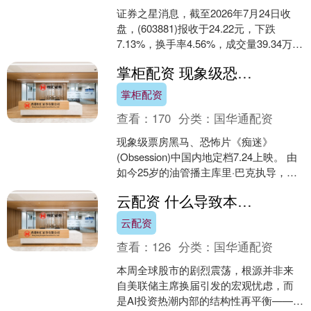
证券之星消息，截至2026年7月24日收
盘，(603881)报收于24.22元，下跌
7.13%，换手率4.56%，成交量39.34万
手，成交额9.74亿元。 7....
掌柜配资 现象级恐怖片《痴迷》内地定档7月24日公映，75万美元成本创4.3亿全球票房
掌柜配资
查看：
170
分类：
国华通配资
现象级票房黑马、恐怖片《痴迷》
(Obsession)中国内地定档7.24上映。 由
如今25岁的油管播主库里·巴克执导，迈
克尔·约翰斯顿、印达·纳瓦雷特主演，讲
云配资 什么导致本周市场大动荡？高盛合伙人：不是沃什，而是AI再平衡
述....
云配资
查看：
126
分类：
国华通配资
本周全球股市的剧烈震荡，根源并非来
自美联储主席换届引发的宏观忧虑，而
是AI投资热潮内部的结构性再平衡——存