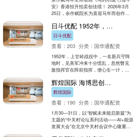
安》香港恒升拍卖创佳绩！ 2026年3月
25日，余作赋院长为喜迎马年而创作的
马年生肖组画《马到功成·竹报平安》在
日斗优配 1952年，上甘岭战役中，一名新兵守阵地时，见美军冲来十分慌乱，忽然
香港恒升中国....
日斗优配
查看：
203
分类：
国华通配资
1952年，上甘岭战役中，一名新兵守阵
地时，见美军冲来十分慌乱，忽然瞥见
敌指挥官在阵前指挥，便心生一计，最
终歼敌280多名。 他的名字叫胡修道，
辉煌国际 海博思创王劲松：AI赋能储能别做“表面功夫”，决策型技术才是破局关键
1951年他入朝....
辉煌国际
查看：
190
分类：
国华通配资
1月30—31日，以“智赋未来能启新篇”为
主题的“中关村论坛系列活动——AI+能源
发展大会”在北京中关村会议中心隆重举
行。大会由中国能源报、中国节能协会