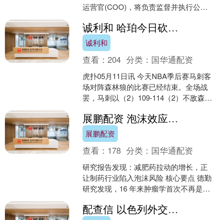
运营官(COO)，将负责监督并执行公司
的运营策略。罗斌曾先后负责创新项目
诚利和 哈珀今日砍下24分，季后赛出战9场第二次单场砍下20分+
孵化、人工智能及....
诚利和
查看：
204
分类：
国华通配资
虎扑05月11日讯 今天NBA季后赛马刺客
场对阵森林狼的比赛已经结束。全场战
罢，马刺以（2）109-114（2）不敌森林
狼。 本场比赛，马刺球员迪伦-哈珀出战
展鹏配资 泡沫效应：减肥药催生行业暴涨，制药板块暗藏风险
2....
展鹏配资
查看：
178
分类：
国华通配资
研究报告发现：减肥药拉动的增长，正
让制药行业陷入泡沫风险 核心要点 德勤
研究发现，16 年来肿瘤学首次不再是后
期研发管线价值的最大贡献板块。受
配查信 以色列外交部长吉迪恩·萨尔就被盗粮食事件回击乌克兰外长西比加。他表示
GLP-1 类减....