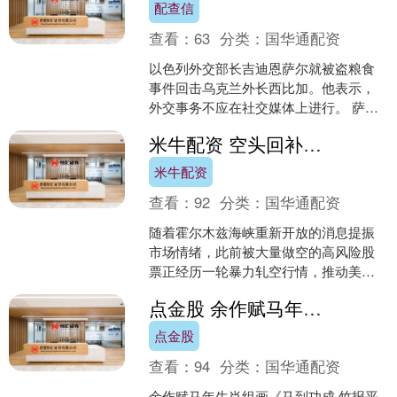
配查信
查看：
63
分类：
国华通配资
以色列外交部长吉迪恩萨尔就被盗粮食
事件回击乌克兰外长西比加。他表示，
外交事务不应在社交媒体上进行。 萨尔
称，乌克兰的相关指控缺乏实证支撑，
米牛配资 空头回补引爆市场涨势，高风险股票领涨大盘
且乌方在公开发声之前，....
米牛配资
查看：
92
分类：
国华通配资
随着霍尔木兹海峡重新开放的消息提振
市场情绪，此前被大量做空的高风险股
票正经历一轮暴力轧空行情，推动美股
在创纪录高位基础上进一步走高。 数据
点金股 余作赋马年组画拍卖记录
显示，标普500指数连....
点金股
查看：
94
分类：
国华通配资
余作赋马年生肖组画《马到功成·竹报平