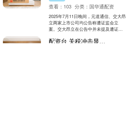
查看：
103
分类：
国华通配资
2025年7月11日晚间，元道通信、交大昂
立两家上市公司均公告称遭证监会立
案。交大昂立在公告中并未提及遭证监
会立案的具体原因，仅笼统的表示：因
配资台 关税冲击显现？IDC：第二季度全球智能手机出货量增速放缓
涉嫌信息披露违法违....
配资台
查看：
215
分类：
国华通配资
市场研究公司国际数据公司(IDC)周一公
布的数据显示，全球智能手机出货量增
长在今年第二季度出现放缓，因消费者
对美国关税引发的经济不确定性感到担
豪极资本 2026年高考作文预测及佳作赏析：在古韵流华中，觅得创新坚守之路_传承_经典_时代
忧，从而削减了支出....
豪极资本
查看：
82
分类：
国华通配资
2026年高考作文预测及佳作赏析：在古
韵流华中，觅得创新坚守之路 阅读下面