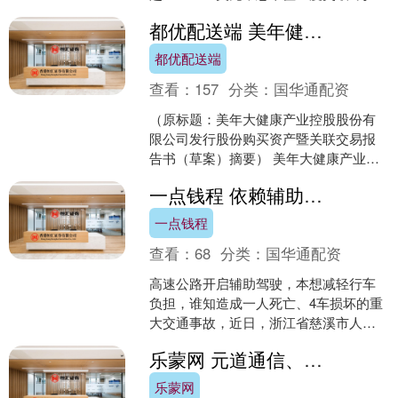
美元。英伟达股价上涨或受益于其在算
都优配送端 美年健康 美年大健康产业控股股份有限公司发行股份购买资产暨关联交易报告书（草案）摘要简述
力领域的业绩爆....
都优配送端
查看：
157
分类：
国华通配资
（原标题：美年大健康产业控股股份有
限公司发行股份购买资产暨关联交易报
告书（草案）摘要） 美年大健康产业控
股股份有限公司拟通过发行股份的方式
一点钱程 依赖辅助驾驶致1死亡4车损坏 检方相对不起诉
购买交易对方持有的衡阳....
一点钱程
查看：
68
分类：
国华通配资
高速公路开启辅助驾驶，本想减轻行车
负担，谁知造成一人死亡、4车损坏的重
大交通事故，近日，浙江省慈溪市人民
检察院办理了这样一起交通肇事案。
乐蒙网 元道通信、交大昂立遭证监会立案 投资者或可索赔
2024年9月23日，....
乐蒙网