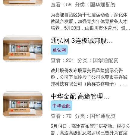
查看：
58
分类：
国华通配资
为喜迎自治区第十七届运动会，深化体
教融合发展，加强青少年体育后备人才
培养，5月23日，由银川市体育局、银川
市教育局联合主办的喜迎自治区十七运
通弘网 3连板诚邦股份：芯存电子目前半导体存储器相关业务规模较小 近两年利润处于较低水平
系列活动暨“奔跑吧！....
通弘网
查看：
201
分类：
国华通配资
诚邦股份发布股票交易风险提示公告
称，公司下属控股子公司东莞市芯存诚
邦科技有限公司（简称芯存电子），主
要从事半导体存储器的研发设计、生产
中华金配 高途管理层调整：罗斌升任COO，继续押注“教育+AI”
和销售，目前业务规模较小，....
中华金配
查看：
72
分类：
国华通配资
5月14日，高途宣布管理层变动。根据公
告，高途高级副总裁罗斌已晋升为首席