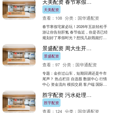
天美配资 春节寒假宅家必玩！2026年五款轻松手游让你告别肝氪
等五大单....
天美配资
查看：
108
分类：
国华通配资
春节寒假宅家必玩！2026年五款轻松手
游让你告别肝氪 春节临近，你是否已经
规划好了寒假时光？想找几款既能打发
时间又不会占用太多精力的游戏？别担
景盛配资 周大生开展黄金租赁业务对冲金价波动存货减值风险
心，我们为你精心筛....
景盛配资
查看：
97
分类：
国华通配资
专题：金价过山车，短期回调还是牛市
尾声？ 热点栏目 自选股 数据中心 行情
中心 资金流向 模拟交易 客户端 国际金
价宽幅震荡的当下，行业企业借助多种
胜宇配资 污水处理好氧菌种商品报价动态（2026-05-23）
金融手段平抑....
胜宇配资
查看：
124
分类：
国华通配资