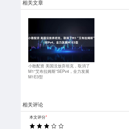
相关文章
小散配资 美国没放弃坦克，取消了
M1“艾布拉姆斯”SEPv4，全力发展
M1E3型
相关评论
本文评分
*