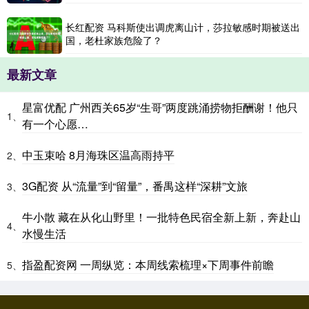
长红配资 马科斯使出调虎离山计，莎拉敏感时期被送出
国，老杜家族危险了？
最新文章
星富优配 广州西关65岁“生哥”两度跳涌捞物拒酬谢！他只
1、
有一个心愿…
中玉束哈 8月海珠区温高雨持平
2、
3G配资 从“流量”到“留量”，番禺这样“深耕”文旅
3、
牛小散 藏在从化山野里！一批特色民宿全新上新，奔赴山
4、
水慢生活
指盈配资网 一周纵览：本周线索梳理×下周事件前瞻
5、